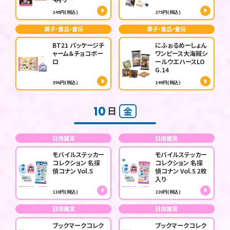
149円(税込)
275円(税込)
菓子・食品・食玩
菓子・食品・食玩
BT21 パッケージチ
にふぉるめーしょん
ャーム＆チョコボー
ワンピース大海賊シ
ロ
ールウエハースLO
G.14
396円(税込)
149円(税込)
10
日
金
日用雑貨
日用雑貨
モバイルステッカー
モバイルステッカー
コレクション 名探
コレクション 名探
偵コナン Vol.5
偵コナン Vol.5 2枚
入り
110円(税込)
220円(税込)
日用雑貨
日用雑貨
ブックマークコレク
ブックマークコレク