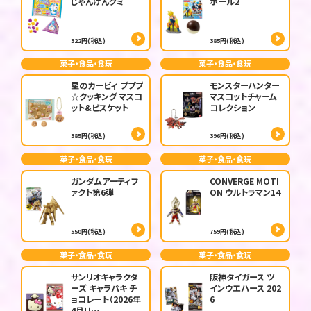
じゃんけんグミ
ボール2
322円(税込)
385円(税込)
菓子・食品・食玩
菓子・食品・食玩
星のカービィ プププ
モンスターハンター
☆クッキング マスコ
マスコットチャーム
ット&ビスケット
コレクション
385円(税込)
396円(税込)
菓子・食品・食玩
菓子・食品・食玩
ガンダムアーティフ
CONVERGE MOTI
ァクト第6弾
ON ウルトラマン14
550円(税込)
759円(税込)
菓子・食品・食玩
菓子・食品・食玩
サンリオキャラクタ
阪神タイガース ツ
ーズ キャラパキ チ
インウエハース 202
ョコレート（2026年
6
4月リ…