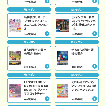
300円(税込)
300円(税込)
ガシャポン
ガシャポン
名探偵プリキュア！
【ジャンボカードダ
プリキュアマコトジ
ス/フラットガシャポ
ュエルコレクション
ン】名探偵コナン m
2
ini…
300円(税込)
200円(税込)
ガシャポン
ガシャポン
まちぼうけ お弁当
光るまちぼうけ 妖
の場合 その4
怪の場合
300円(税込)
400円(税込)
ガシャポン
ガシャポン
LE SSERAFIM ×
それいけ！アンパン
MY MELODY & KU
マン いたずらいっぱ
ROMI リングノート
いアンパンマン10
マスコットチャ…
400円(税込)
300円(税込)