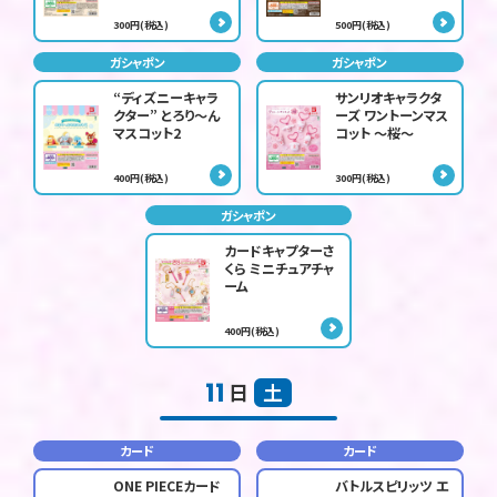
300円(税込)
500円(税込)
ガシャポン
ガシャポン
“ディズニーキャラ
サンリオキャラクタ
クター” とろり～ん
ーズ ワントーンマス
マスコット2
コット ～桜～
400円(税込)
300円(税込)
ガシャポン
カードキャプターさ
くら ミニチュアチャ
ーム
400円(税込)
11
日
土
カード
カード
ONE PIECEカード
バトルスピリッツ エ