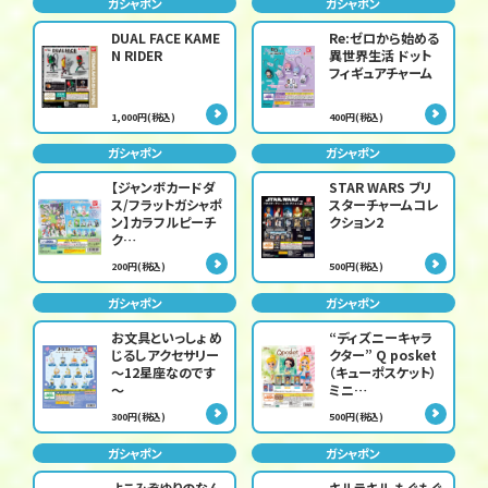
ガシャポン
ガシャポン
DUAL FACE KAME
Re:ゼロから始める
N RIDER
異世界生活 ドット
フィギュアチャーム
1,000円(税込)
400円(税込)
ガシャポン
ガシャポン
【ジャンボカードダ
STAR WARS ブリ
ス/フラットガシャポ
スターチャームコレ
ン】カラフルピーチ
クション2
ク…
200円(税込)
500円(税込)
ガシャポン
ガシャポン
お文具といっしょ め
“ディズニーキャラ
じるしアクセサリー
クター” Q posket
～12星座なのです
（キューポスケット）
～
ミニ…
300円(税込)
500円(税込)
ガシャポン
ガシャポン
よこみぞゆりのなん
キルラキル もぐもぐ