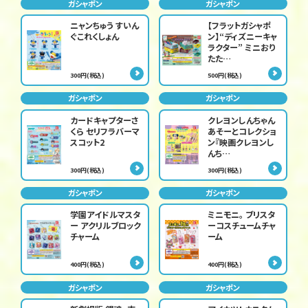
ガシャポン
ガシャポン
ニャンちゅう すいん
【フラットガシャポ
ぐこれくしょん
ン】“ディズニーキャ
ラクター” ミニおり
たた…
300円(税込)
500円(税込)
ガシャポン
ガシャポン
カードキャプターさ
クレヨンしんちゃん
くら セリフラバーマ
あそーとコレクショ
スコット2
ン『映画クレヨンし
んち…
300円(税込)
300円(税込)
ガシャポン
ガシャポン
学園アイドルマスタ
ミニモニ。 ブリスタ
ー アクリルブロック
ーコスチュームチャ
チャーム
ーム
400円(税込)
400円(税込)
ガシャポン
ガシャポン