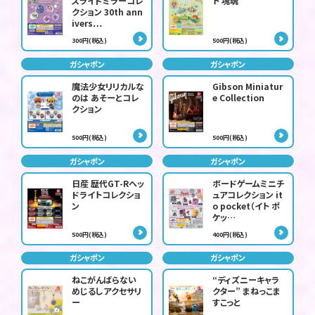
スライドミラーコレ
ト 塊魂
クション 30th ann
ivers…
300円(税込)
500円(税込)
ガシャポン
ガシャポン
魔法少女リリカルな
Gibson Miniatur
のは あそーとコレ
e Collection
クション
500円(税込)
500円(税込)
ガシャポン
ガシャポン
日産 歴代GT-Rヘッ
ボードゲームミニチ
ドライトコレクショ
ュアコレクション it
ン
o pocket（イト ポ
ケッ…
500円(税込)
400円(税込)
ガシャポン
ガシャポン
ねこがんばらない
“ディズニーキャラ
めじるしアクセサリ
クター” まねっこま
ー
すこっと