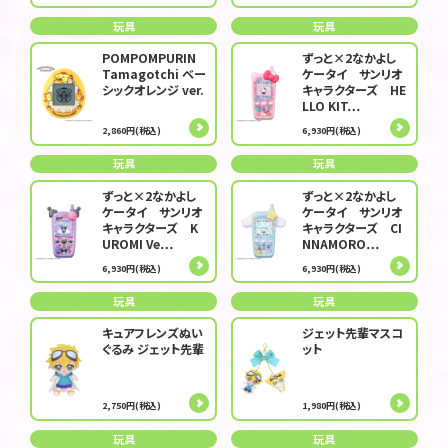
玩具
玩具
POMPOMPURIN
ずっと×2なかよし
Tamagotchi ベー
ケータイ サンリオ
シックオレンジ ver.
キャラクターズ HE
LLO KIT…
2,860円(税込)
6,930円(税込)
玩具
玩具
ずっと×2なかよし
ずっと×2なかよし
ケータイ サンリオ
ケータイ サンリオ
キャラクターズ K
キャラクターズ CI
UROMI Ve…
NNAMORO…
6,930円(税込)
6,930円(税込)
玩具
玩具
キュアフレンズぬい
ジェット先輩マスコ
ぐるみ ジェット先輩
ット
2,750円(税込)
1,980円(税込)
玩具
玩具