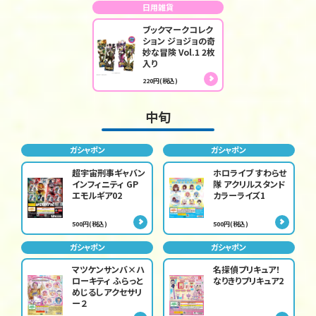
日用雑貨
ブックマークコレク
ション ジョジョの奇
妙な冒険 Vol.1 2枚
入り
220円(税込)
中旬
ガシャポン
ガシャポン
超宇宙刑事ギャバン
ホロライブ すわらせ
インフィニティ GP
隊 アクリルスタンド
エモルギア02
カラーライズ1
500円(税込)
500円(税込)
ガシャポン
ガシャポン
マツケンサンバ×ハ
名探偵プリキュア！
ローキティ ふらっと
なりきりプリキュア2
めじるしアクセサリ
ー２