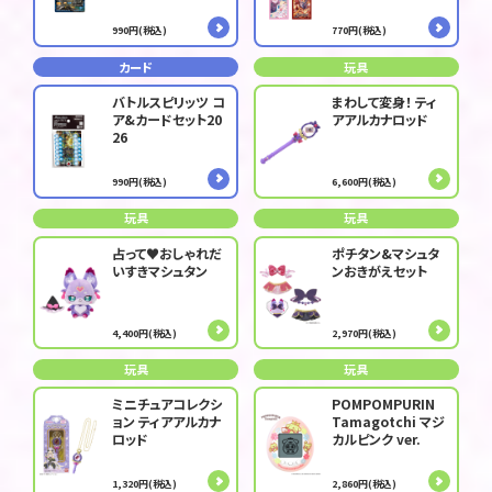
990円(税込)
770円(税込)
カード
玩具
バトルスピリッツ コ
まわして変身！ ティ
ア&カードセット20
アアルカナロッド
26
990円(税込)
6,600円(税込)
玩具
玩具
占って♥おしゃれだ
ポチタン&マシュタ
いすきマシュタン
ンおきがえセット
4,400円(税込)
2,970円(税込)
玩具
玩具
ミニチュアコレクシ
POMPOMPURIN
ョン ティアアルカナ
Tamagotchi マジ
ロッド
カルピンク ver.
1,320円(税込)
2,860円(税込)