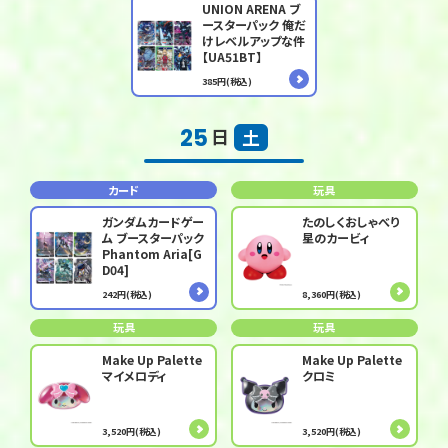
UNION ARENA ブ
ースターパック 俺だ
けレベルアップな件
【UA51BT】
385円(税込)
25
日
土
カード
玩具
ガンダムカードゲー
たのしくおしゃべり
ム ブースターパック
星のカービィ
Phantom Aria[G
D04]
242円(税込)
8,360円(税込)
玩具
玩具
Make Up Palette
Make Up Palette
マイメロディ
クロミ
3,520円(税込)
3,520円(税込)