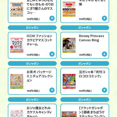
でもいきもの のりお
隊
にぎり屋さんのマス
コッ…
300円(税込)
500円(税込)
ガシャポン
ガシャポン
ICCHI ファッション
Disney Princess
カラビナマスコット
Canvas Ring
チャーム
500円(税込)
300円(税込)
ガシャポン
ガシャポン
お茶犬 パッケージ
豆ガシャ本 「月刊コ
ミニチュアコレクシ
ロコロコミック」
ョン
400円(税込)
500円(税込)
ガシャポン
ガシャポン
おジャ魔女どれみ
【フラットガシャポ
カラフルキャンディ
ン】銀魂 まちぼうけ
チャーム
ステッカーコレクシ