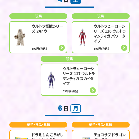
玩具
玩具
ウルトラ怪獣シリー
ウルトラヒーローシ
ズ 247 ウー
リーズ 116 ウルトラ
マンティガ パワータ
イプ
990円(税込)
990円(税込)
玩具
ウルトラヒーローシ
リーズ 117 ウルトラ
マンティガ スカイタ
イプ
990円(税込)
6
日
月
菓子・食品・食玩
菓子・食品・食玩
ドラえもん ころがし
チョコサプ ドラゴン