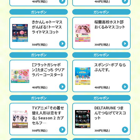
400円(税込)
400円(税込)
ガシャポン
ガシャポン
きかんしゃトーマス
桜蘭高校ホスト部
がんばる！トーマス
おくるみマスコット
ライトマスコット
500円(税込)
300円(税込)
ガシャポン
ガシャポン
【フラットガシャポ
スポンジ・ボブ なら
ン】たまごっち クリア
ぶんです。
ラバーコースター3
400円(税込)
400円(税込)
ガシャポン
ガシャポン
TVアニメ『その着せ
DELTARUNE つま
替え人形は恋をす
んでつなげてマスコ
る』 Season 2 カプ
ット
セルフ…
500円(税込)
300円(税込)