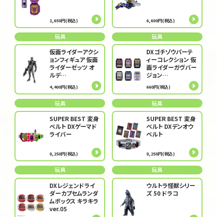
1,650円(税込)
6,600円(税込)
玩具
玩具
仮面ライダーアクシ
DXゴチゾウパーテ
ョンフィギュア 仮面
ィーコレクション 仮
ライダーゼッツ オ
面ライダーガヴバー
ルデ…
ジョン…
4,400円(税込)
660円(税込)
玩具
玩具
SUPER BEST 変身
SUPER BEST 変身
ベルト DXゲーマド
ベルト DXデンオウ
ライバー
ベルト
8,250円(税込)
8,250円(税込)
玩具
玩具
DXレジェンドライ
ウルトラ怪獣シリー
ダーカプセムランダ
ズ 50 ドラコ
ムボックス キラキラ
ver.05