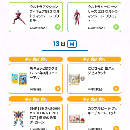
ウルトラアクション
ウルトラヒーローシ
フィギュアNEO ウル
リーズ 118 ウルトラ
トラマンジード プリ
マンジード プリミテ
ミテ…
ィ…
3,520円(税込)
1,100円(税込)
13
日
月
菓子・食品・食玩
菓子・食品・食玩
魚ギョッと釣りグミ
にじさんじ 缶バッ
（2026年4月リニュ
ジビスケット
ーアル）
76円(税込)
385円(税込)
菓子・食品・食玩
菓子・食品・食玩
SMP [SHOKUGAN
カラフルピーチ クッ
MODELING PROJ
キーチャームコット
ECT] 伝説の勇者
ダ・ガーン
8,998円(税込)
297円(税込)