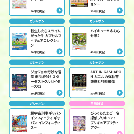
ョン…
300円(税込)
300円(税込)
ガシャポン
ガシャポン
転生したらスライム
ハイキュー!! ねむら
だった件 カプセルフ
せ隊2
ィギュアコレクショ
ン
500円(税込)
400円(税込)
ガシャポン
ガシャポン
ジョジョの奇妙な冒
ART IN GASHAPO
険 まちぼうけ スタ
N カエルの弥勒菩
ーダストクルセイダ
薩像と阿修羅像
ース02
500円(税込)
500円(税込)
ガシャポン
日用雑貨
超宇宙刑事ギャバン
びっくらたまご 名
インフィニティ ギャ
探偵プリキュア！
バン インフィニティ
プリキュアプリティ
ス…
アク…