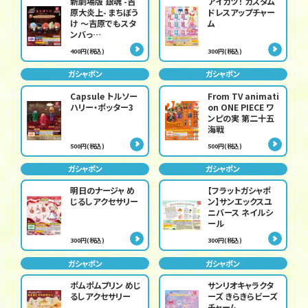
新劇場版 銀魂 -吉
アイカツ！ カスタム
原大炎上- まちぼう
ドレスアップチャー
け ～吉原でもスタ
ム
ンバっ…
400円(税込)
300円(税込)
ガシャポン
ガシャポン
Capsule トルソー
From TV animati
ハリー・ポッター3
on ONE PIECE ワ
ンピの実 第二十五
海戦
500円(税込)
500円(税込)
ガシャポン
ガシャポン
明日のナージャ め
【フラットガシャポ
じるしアクセサリー
ン】サンエックスユ
ニバース ネイルシ
ール
300円(税込)
300円(税込)
ガシャポン
ガシャポン
ポムポムプリン めじ
サンリオキャラクタ
るしアクセサリー
ーズ きらきらビーズ
チャーム