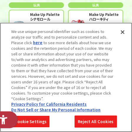
玩具
玩具
Make Up Palette
Make Up Palette
シナモロール
ハローキティ
We use unique personal identifier such as cookies to
3,520円(税込)
3,520円(税込)
analyze our traffic and to personalize content and ads.
Please click
here
to see more details about how we use
玩具
玩具
cookies and the retention period of each cookie. We may
sell or share information about your use of our website
Make Up Palette
Make Up Palette
to/with our analytics and advertising partners, who may
set マイメロディ
set クロミ
combine it with other information that you have provided
to them or that they have collected from your use of their
services. However, we do not set and use cookies for our
5,500円(税込)
5,500円(税込)
users under 16 years of age. Please click “Reject All
玩具
玩具
Cookies” if you are under the age of 16 or to reject all
cookies. To customize your cookie settings, please click
Make Up Palette
Make Up Palette
“Cookie Settings”.
set シナモロール
set ハローキティ
Privacy Policy for California Residents
Do Not Sell or Share My Personal Information
5,500円(税込)
5,500円(税込)
Cookie Settings
Reject All Cookies
玩具
玩具