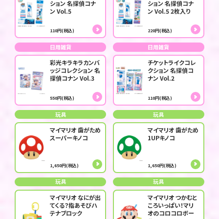
ション 名探偵コナ
ション 名探偵コナ
ン Vol.5
ン Vol.5 2枚入り
110円(税込)
220円(税込)
日用雑貨
日用雑貨
彩光キラキラカンバ
チケットライクコレ
ッジコレクション 名
クション 名探偵コ
探偵コナン Vol.3
ナン Vol.2
550円(税込)
110円(税込)
玩具
玩具
マイマリオ 歯がため
マイマリオ 歯がため
スーパーキノコ
1UPキノコ
1,650円(税込)
1,650円(税込)
玩具
玩具
マイマリオ なにが出
マイマリオ つかむと
てくる？指あそびハ
ころいっぱい！マリ
テナブロック
オのコロコロボー