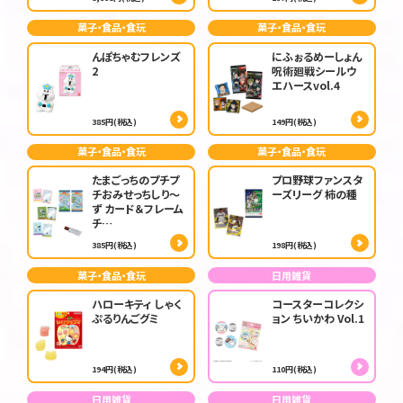
菓子・食品・食玩
菓子・食品・食玩
んぽちゃむフレンズ
にふぉるめーしょん
2
呪術廻戦シールウ
エハースvol.4
385円(税込)
149円(税込)
菓子・食品・食玩
菓子・食品・食玩
たまごっちのプチプ
プロ野球ファンスタ
チおみせっちしり～
ーズリーグ 柿の種
ず カード＆フレーム
チ…
385円(税込)
198円(税込)
菓子・食品・食玩
日用雑貨
ハローキティ しゃく
コースターコレクシ
ぷるりんごグミ
ョン ちいかわ Vol.1
194円(税込)
110円(税込)
日用雑貨
日用雑貨