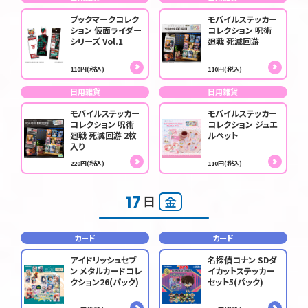
ブックマークコレク
モバイルステッカー
ション 仮面ライダー
コレクション 呪術
シリーズ Vol.1
廻戦 死滅回游
110円(税込)
110円(税込)
日用雑貨
日用雑貨
モバイルステッカー
モバイルステッカー
コレクション 呪術
コレクション ジュエ
廻戦 死滅回游 2枚
ルペット
入り
220円(税込)
110円(税込)
17
日
金
カード
カード
アイドリッシュセブ
名探偵コナン SDダ
ン メタルカードコレ
イカットステッカー
クション26(パック)
セット5(パック)