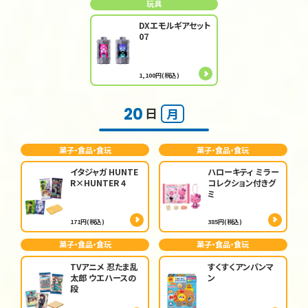
玩具
DXエモルギアセット
07
1,100円(税込)
20
日
月
菓子・食品・食玩
菓子・食品・食玩
イタジャガ HUNTE
ハローキティ ミラー
R×HUNTER 4
コレクション付きグ
ミ
171円(税込)
385円(税込)
菓子・食品・食玩
菓子・食品・食玩
TVアニメ 忍たま乱
すくすくアンパンマ
太郎 ウエハースの
ン
段