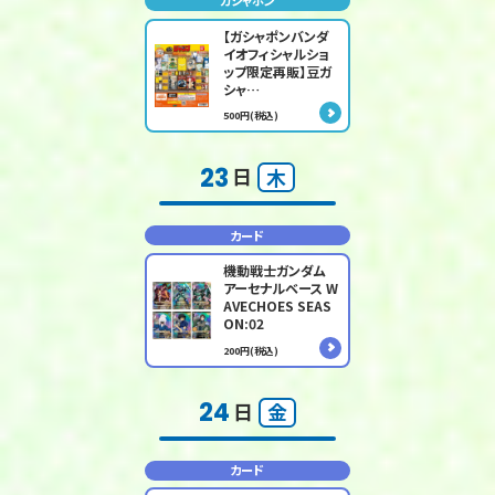
ガシャポン
【ガシャポンバンダ
イオフィシャルショ
ップ限定再販】豆ガ
シャ…
500円(税込)
23
日
木
カード
機動戦士ガンダム
アーセナルベース W
AVECHOES SEAS
ON:02
200円(税込)
24
日
金
カード