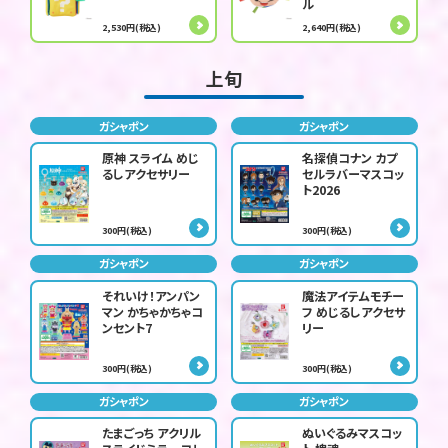
ル
2,530円(税込)
2,640円(税込)
上旬
ガシャポン
ガシャポン
原神 スライム めじ
名探偵コナン カプ
るしアクセサリー
セルラバーマスコッ
ト2026
300円(税込)
300円(税込)
ガシャポン
ガシャポン
それいけ！アンパン
魔法アイテムモチー
マン かちゃかちゃコ
フ めじるしアクセサ
ンセント7
リー
300円(税込)
300円(税込)
ガシャポン
ガシャポン
たまごっち アクリル
ぬいぐるみマスコッ