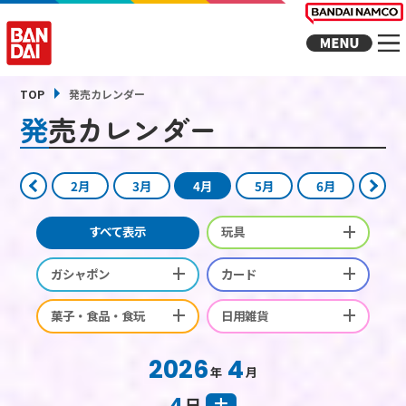
TOP
発売カレンダー
発売カレンダー
2月
3月
4月
5月
6月
すべて表示
玩具
ガシャポン
カード
菓子・食品・食玩
日用雑貨
2026
4
年
月
4
日
土