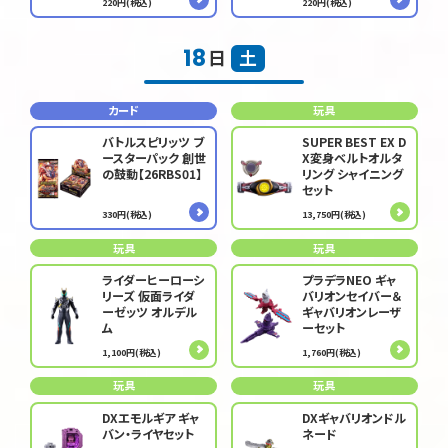
220円(税込)
220円(税込)
18
日
土
カード
玩具
バトルスピリッツ ブ
SUPER BEST EX D
ースターパック 創世
X変身ベルトオルタ
の鼓動【26RBS01】
リング シャイニング
セット
330円(税込)
13,750円(税込)
玩具
玩具
ライダーヒーローシ
プラデラNEO ギャ
リーズ 仮面ライダ
バリオンセイバー＆
ーゼッツ オルデル
ギャバリオンレーザ
ム
ーセット
1,100円(税込)
1,760円(税込)
玩具
玩具
DXエモルギア ギャ
DXギャバリオンドル
バン・ライヤセット
ネード