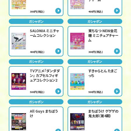
300円(税込)
400円(税込)
ガシャポン
ガシャポン
SALONIA ミニチャ
東ちなつ NEW金花
ームコレクション
糖 ミニチュアチャー
ム
400円(税込)
300円(税込)
ガシャポン
ガシャポン
TVアニメ『ダンダダ
すきゃらとん たまご
ン』 カプセルフィギ
っち
ュアコレクション2
500円(税込)
500円(税込)
ガシャポン
ガシャポン
All Guys まちぼう
まちぼうけ ゲゲゲの
け
鬼太郎（第4期）