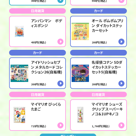
300円(税込)
550円(税込)
日用雑貨
カード
アンパンマン ボデ
オール ポムポムプリ
ィスポンジ
ン ダイカットステッ
カーセット
495円(税込)
200円(税込)
カード
カード
アイドリッシュセブ
名探偵コナン SDダ
ン メタルカードコレ
イカットステッカー
クション26(自販機)
セット5(自販機)
200円(税込)
200円(税込)
日用雑貨
日用雑貨
マイマリオ びっくら
マイマリオ シューズ
たまご
クリップ スーパーキ
ノコ＆1UPキノコ
715円(税込)
1,760円(税込)