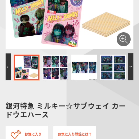
仮面ライダーシリー
キャラパキ
にふぉるめーしょん
ガンダムシリーズ
ポケモンスケールワ
アンパンマン
たまご
ま
ズ
＆スクエアシール
ールド
PROJECT R.E.D.・
つりグミ
ポケットモンスター
SMPシリーズ
サンリオキャラクタ
キャラデコ
わ
スーパー戦隊シリー
ーズ
ズ
銀河特急 ミルキー☆サブウェイ カー
ドウエハース
お気に入り
お気に入り登録とは？