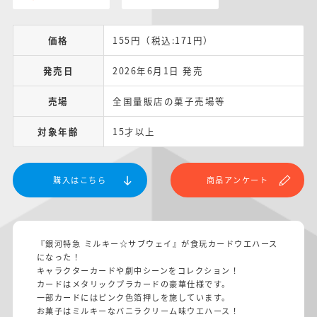
価格
155円（税込:171円）
発売日
2026年6月1日 発売
売場
全国量販店の菓子売場等
対象年齢
15才以上
購入はこちら
商品アンケート
『銀河特急 ミルキー☆サブウェイ』が食玩カードウエハース
になった！
キャラクターカードや劇中シーンをコレクション！
カードはメタリックプラカードの豪華仕様です。
一部カードにはピンク色箔押しを施しています。
お菓子はミルキーなバニラクリーム味ウエハース！