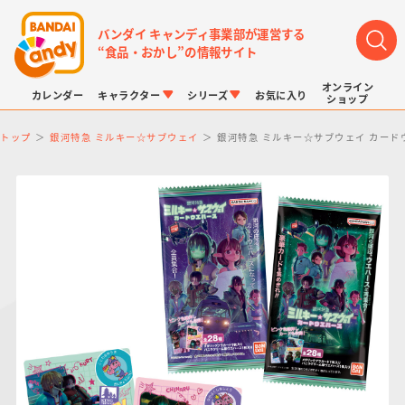
バンダイ キャンディ事業部が運営する
“食品・おかし”の情報サイト
オンライン
カレンダー
キャラクター
シリーズ
お気に入り
ショップ
トップ
銀河特急 ミルキー☆サブウェイ
銀河特急 ミルキー☆サブウェイ カード
LINK TRAVELERS
チョコボックス
プリキュアシリーズ
チョコサプ
ドラゴンボール
ポケモンキッズ