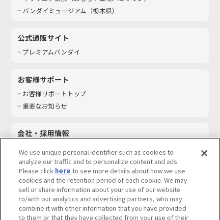
バンダイミュージアム（栃木県）
公式通販サイト
プレミアムバンダイ
お客様サポート
お客様サポートトップ
重要なお知らせ
会社・採用情報
会社情報
We use unique personal identifier such as cookies to
採用情報
analyze our traffic and to personalize content and ads.
Please click
here
to see more details about how we use
サステナビリティ
cookies and the retention period of each cookie. We may
お問い合わせ
sell or share information about your use of our website
to/with our analytics and advertising partners, who may
combine it with other information that you have provided
to them or that they have collected from your use of their