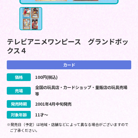
テレビアニメワンピース グランドボッ
クス４
カード
価格
100
円(税込)
全国の玩具店・カードショップ・量販店の玩具売場
売場
等
発売時期
2001
年
4
月
中旬
発売
対象年齢
11才～
※発売日（予定）は地域・店舗などによって異なる場合がございますので
ご了承ください。