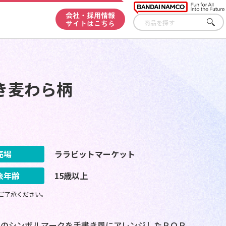
会社・採用情報
サイトはこちら
さが
す
き麦わら柄
売場
ララビットマーケット
象年齢
15歳以上
ご了承ください。
団のシンボルマークを手書き風にアレンジしたＰＯＰ