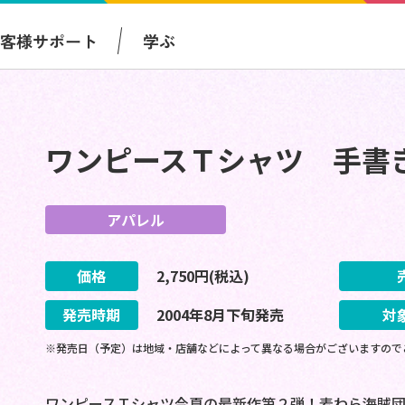
お客様サポート
学ぶ
ワンピースＴシャツ 手書
アパレル
価格
2,750
円(税込)
発売時期
2004
年
8
月
下旬
発売
対
※発売日（予定）は地域・店舗などによって異なる場合がございますので
ワンピースＴシャツ今夏の最新作第２弾！麦わら海賊