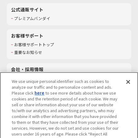
公式通販サイト
プレミアムバンダイ
お客様サポート
お客様サポートトップ
重要なお知らせ
会社・採用情報
会社情報
We use unique personal identifier such as cookies to
採用情報
analyze our traffic and to personalize content and ads.
Please click
here
to see more details about how we use
サステナビリティ
cookies and the retention period of each cookie. We may
お問い合わせ
sell or share information about your use of our website
to/with our analytics and advertising partners, who may
combine it with other information that you have provided
to them or that they have collected from your use of their
services. However, we do not set and use cookies for our
ウェブサイトご利用条件
ソーシャルメディアポリシー
users under 16 years of age. Please click “Reject All