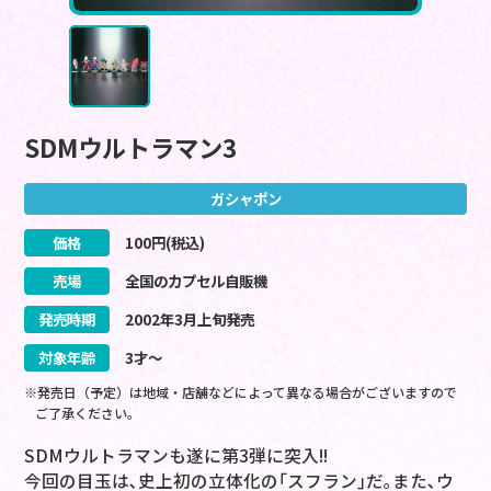
SDMウルトラマン3
ガシャポン
価格
100
円(税込)
売場
全国のカプセル自販機
発売時期
2002
年
3
月
上旬
発売
対象年齢
3才～
※発売日（予定）は地域・店舗などによって異なる場合がございますので
ご了承ください。
SDMウルトラマンも遂に第3弾に突入!!
今回の目玉は､史上初の立体化の｢スフラン｣だ｡また､ウ