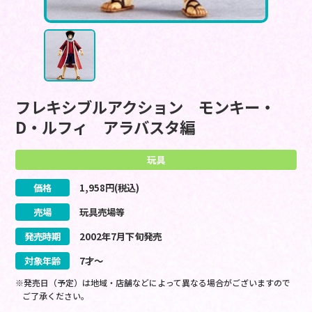
フレキシブルアクション モンキー・
D・ルフィ アラバスタ編
玩具
価格
1,958
円(税込)
売場
玩具売場等
発売時期
2002
年
7
月
下旬
発売
対象年齢
7才～
※発売日（予定）は地域・店舗などによって異なる場合がございますので
ご了承ください。