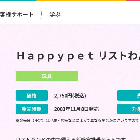
お客様サポート
学ぶ
Ｈａｐｐｙｐｅｔ リストわ
玩具
価格
2,750
円(税込)
発売時期
2003
年
11
月
8
日
発売
対
※発売日（予定）は地域・店舗などによって異なる場合がございますので
リストバンドの中で飼える新感覚携帯ペットです。