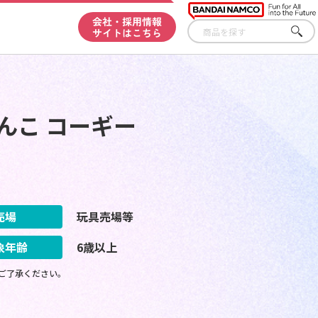
会社・採用情報
サイトはこちら
さが
す
んこ コーギー
売場
玩具売場等
象年齢
6歳以上
ご了承ください。