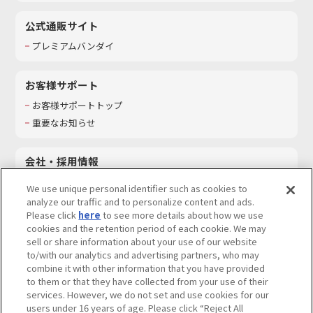
公式通販サイト
プレミアムバンダイ
お客様サポート
お客様サポートトップ
重要なお知らせ
会社・採用情報
会社情報
We use unique personal identifier such as cookies to
採用情報
analyze our traffic and to personalize content and ads.
Please click
here
to see more details about how we use
サステナビリティ
cookies and the retention period of each cookie. We may
お問い合わせ
sell or share information about your use of our website
to/with our analytics and advertising partners, who may
combine it with other information that you have provided
to them or that they have collected from your use of their
services. However, we do not set and use cookies for our
ウェブサイトご利用条件
ソーシャルメディアポリシー
users under 16 years of age. Please click “Reject All