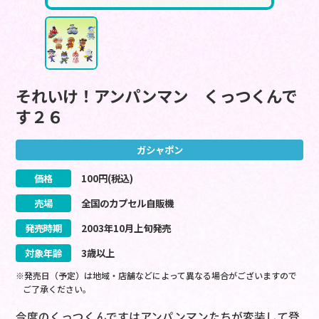
それいけ！アンパンマン くっつくんで
す２６
ガシャポン
価格
100
円(税込)
売場
全国のカプセル自販機
発売時期
2003
年
10
月
上旬
発売
対象年齢
3歳以上
※発売日（予定）は地域・店舗などによって異なる場合がございますので
ご了承ください。
今度のくっつくんですはアンパンマンたちが変装して登