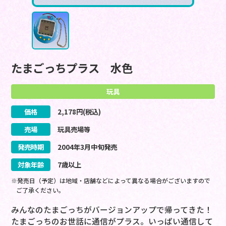
たまごっちプラス 水色
玩具
価格
2,178
円(税込)
売場
玩具売場等
発売時期
2004
年
3
月
中旬
発売
対象年齢
7歳以上
※発売日（予定）は地域・店舗などによって異なる場合がございますので
ご了承ください。
みんなのたまごっちがバージョンアップで帰ってきた！
たまごっちのお世話に通信がプラス。いっぱい通信して