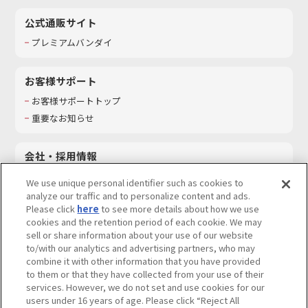
公式通販サイト
プレミアムバンダイ
お客様サポート
お客様サポートトップ
重要なお知らせ
会社・採用情報
会社情報
We use unique personal identifier such as cookies to
採用情報
analyze our traffic and to personalize content and ads.
Please click
here
to see more details about how we use
サステナビリティ
cookies and the retention period of each cookie. We may
お問い合わせ
sell or share information about your use of our website
to/with our analytics and advertising partners, who may
combine it with other information that you have provided
to them or that they have collected from your use of their
services. However, we do not set and use cookies for our
ウェブサイトご利用条件
ソーシャルメディアポリシー
users under 16 years of age. Please click “Reject All