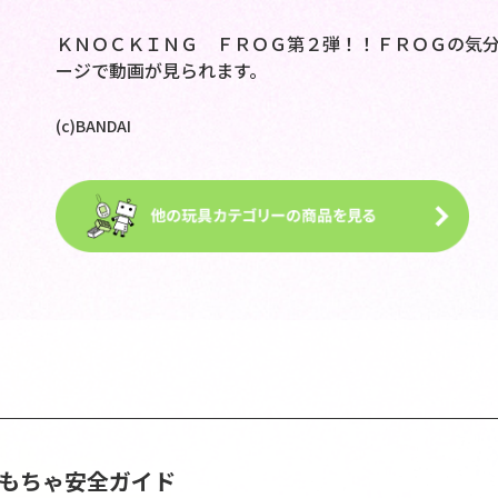
ＫＮＯＣＫＩＮＧ ＦＲＯＧ第２弾！！ＦＲＯＧの気分
ージで動画が見られます。
(c)BANDAI
おもちゃ安全ガイド