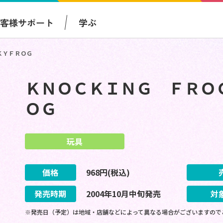
お客様サポート
学ぶ
ＫＹＦＲＯＧ
ＫＮＯＣＫＩＮＧ ＦＲＯ
ＯＧ
玩具
価格
968
円(税込)
発売時期
2004
年
10
月
中旬
発売
対
※発売日（予定）は地域・店舗などによって異なる場合がございますので