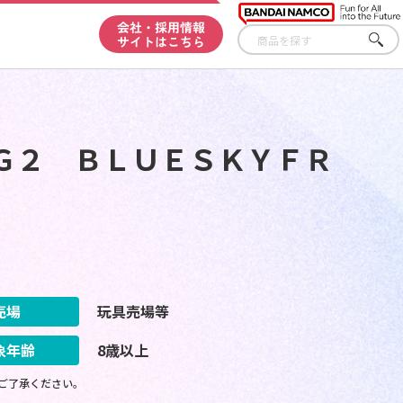
会社・採用情報
サイトはこちら
さが
す
Ｇ２ ＢＬＵＥＳＫＹＦＲ
売場
玩具売場等
象年齢
8歳以上
ご了承ください。