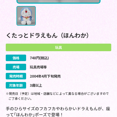
くたっとドラえもん（ほんわか）
玩具
価格
748
円(税込)
売場
玩具売場等
発売時期
2004
年
4
月
下旬
発売
対象年齢
3歳以上
※発売日（予定）は地域・店舗などによって異なる場合がございますので
ご了承ください。
手のひらサイズのフカフカやわらかいドラえもんが、座
って｢ほんわか｣ポーズで登場！