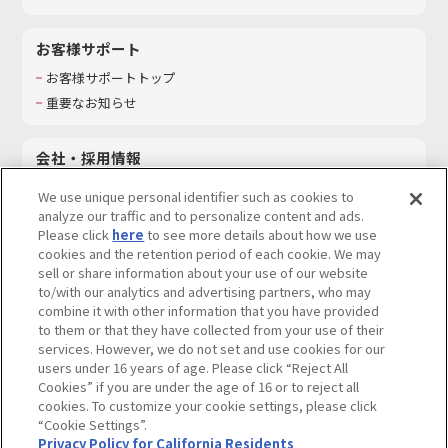
お客様サポート
お客様サポートトップ
重要なお知らせ
会社・採用情報
会社情報
We use unique personal identifier such as cookies to
採用情報
analyze our traffic and to personalize content and ads.
Please click
here
to see more details about how we use
サステナビリティ
cookies and the retention period of each cookie. We may
お問い合わせ
sell or share information about your use of our website
to/with our analytics and advertising partners, who may
combine it with other information that you have provided
to them or that they have collected from your use of their
services. However, we do not set and use cookies for our
ウェブサイトご利用条件
ソーシャルメディアポリシー
users under 16 years of age. Please click “Reject All
個人情報及び特定個人情報等の取り扱いに関する保護方針
Cookies” if you are under the age of 16 or to reject all
cookies. To customize your cookie settings, please click
Do Not Sell or Share My Personal Information
著作権・商標について
“Cookie Settings”.
Privacy Policy for California Residents
カスタマーハラスメントに対する基本的な対応方針