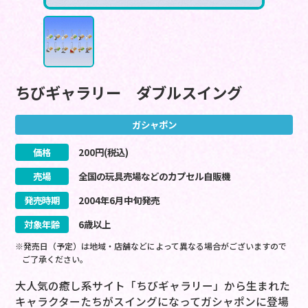
ちびギャラリー ダブルスイング
ガシャポン
価格
200
円(税込)
売場
全国の玩具売場などのカプセル自販機
発売時期
2004
年
6
月
中旬
発売
対象年齢
6歳以上
※発売日（予定）は地域・店舗などによって異なる場合がございますので
ご了承ください。
大人気の癒し系サイト「ちびギャラリー」から生まれた
キャラクターたちがスイングになってガシャポンに登場