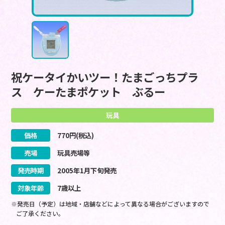
祝ケータイかいツー！たまごっちプラ
ス ケーたまポケット ぶるー
玩具
価格
770
円(税込)
売場
玩具売場等
発売時期
2005
年
1
月
下旬
発売
対象年齢
7歳以上
※発売日（予定）は地域・店舗などによって異なる場合がございますので
ご了承ください。