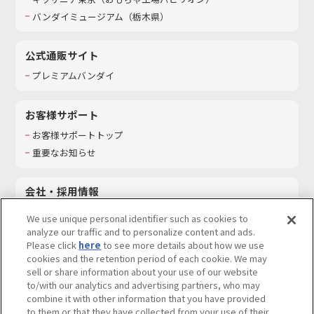
バンダイミュージアム（栃木県）
公式通販サイト
プレミアムバンダイ
お客様サポート
お客様サポートトップ
重要なお知らせ
会社・採用情報
会社情報
We use unique personal identifier such as cookies to
採用情報
analyze our traffic and to personalize content and ads.
Please click
here
to see more details about how we use
サステナビリティ
cookies and the retention period of each cookie. We may
お問い合わせ
sell or share information about your use of our website
to/with our analytics and advertising partners, who may
combine it with other information that you have provided
to them or that they have collected from your use of their