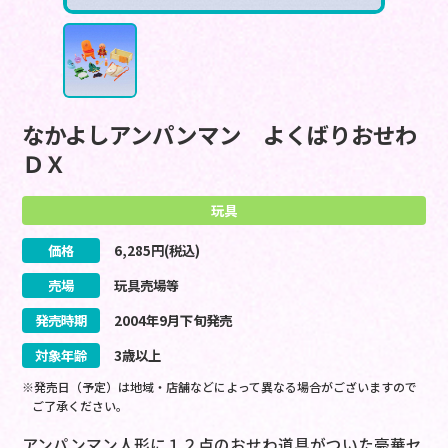
なかよしアンパンマン よくばりおせわ
ＤＸ
玩具
価格
6,285
円(税込)
売場
玩具売場等
発売時期
2004
年
9
月
下旬
発売
対象年齢
3歳以上
※発売日（予定）は地域・店舗などによって異なる場合がございますので
ご了承ください。
アンパンマン人形に１２点のおせわ道具がついた豪華セ