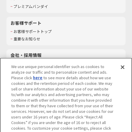
プレミアムバンダイ
お客様サポート
お客様サポートトップ
重要なお知らせ
会社・採用情報
会社情報
We use unique personal identifier such as cookies to
採用情報
analyze our traffic and to personalize content and ads.
Please click
here
to see more details about how we use
サステナビリティ
cookies and the retention period of each cookie. We may
お問い合わせ
sell or share information about your use of our website
to/with our analytics and advertising partners, who may
combine it with other information that you have provided
to them or that they have collected from your use of their
services. However, we do not set and use cookies for our
ウェブサイトご利用条件
ソーシャルメディアポリシー
users under 16 years of age. Please click “Reject All
個人情報及び特定個人情報等の取り扱いに関する保護方針
Cookies” if you are under the age of 16 or to reject all
cookies. To customize your cookie settings, please click
Do Not Sell or Share My Personal Information
著作権・商標について