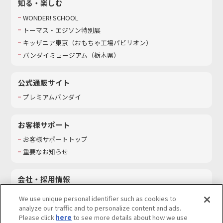
知る・楽しむ
WONDER! SCHOOL
トーマス・エジソン特別展
キッザニア東京（おもちゃ工場パビリオン）​
バンダイミュージアム（栃木県）
公式通販サイト
プレミアムバンダイ
お客様サポート
お客様サポートトップ
重要なお知らせ
会社・採用情報
会社情報
We use unique personal identifier such as cookies to
採用情報
analyze our traffic and to personalize content and ads.
Please click
here
to see more details about how we use
サステナビリティ