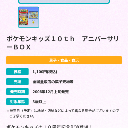
ポケモンキッズ１０ｔｈ アニバーサリ
ーＢＯＸ
菓子・食品・食玩
価格
1,100
円(税込)
売場
全国量販店の菓子売場等
発売時期
2006
年
12
月
上旬
発売
対象年齢
3歳以上
※発売日（予定）は地域・店舗などによって異なる場合がございますので
ご了承ください。
ポケモンキッズの１０周年記念BOX登場！