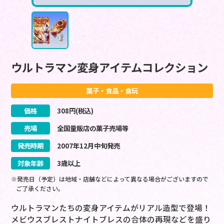
ウルトラマン変身アイテムコレクション
菓子・食品・食玩
価格
308
円(税込)
売場
全国量販店の菓子売場等
発売時期
2007
年
12
月
中旬
発売
対象年齢
3歳以上
※発売日（予定）は地域・店舗などによって異なる場合がございますので
ご了承ください。
ウルトラマンたちの変身アイテムがリアル造型で登場！
メビウスブレストナイトブレスの合体の再現などを盛り