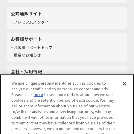
公式通販サイト
プレミアムバンダイ
お客様サポート
お客様サポートトップ
重要なお知らせ
会社・採用情報
会社情報
We use unique personal identifier such as cookies to
採用情報
analyze our traffic and to personalize content and ads.
Please click
here
to see more details about how we use
サステナビリティ
cookies and the retention period of each cookie. We may
お問い合わせ
sell or share information about your use of our website
to/with our analytics and advertising partners, who may
combine it with other information that you have provided
to them or that they have collected from your use of their
services. However, we do not set and use cookies for our
ウェブサイトご利用条件
ソーシャルメディアポリシー