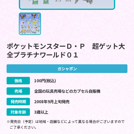
ポケットモンスターＤ・Ｐ 超ゲット大
全プラチナワールド０１
ガシャポン
価格
100
円(税込)
売場
全国の玩具売場などのカプセル自販機
発売時期
2008
年
9
月
上旬
発売
対象年齢
3歳以上
※発売日（予定）は地域・店舗などによって異なる場合がございますので
ご了承ください。