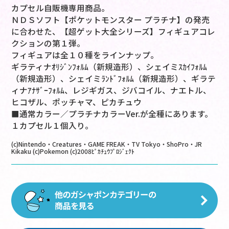
カプセル自販機専用商品。
ＮＤＳソフト【ポケットモンスター プラチナ】の発売
に合わせた、【超ゲット大全シリーズ】フィギュアコレ
クションの第１弾。
フィギュアは全１０種をラインナップ。
ギラティナｵﾘｼﾞﾝﾌｫﾙﾑ（新規造形）、シェイミｽｶｲﾌｫﾙﾑ
（新規造形）、シェイミﾗﾝﾄﾞﾌｫﾙﾑ（新規造形）、ギラテ
ィナｱﾅｻﾞｰﾌｫﾙﾑ、レジギガス、ジバコイル、ナエトル、
ヒコザル、ポッチャマ、ピカチュウ
■通常カラー／プラチナカラーVer.が全種にあります。
１カプセル１個入り。
(c)Nintendo・Creatures・GAME FREAK・TV Tokyo・ShoPro・JR
Kikaku (c)Pokemon (c)2008ﾋﾟｶﾁｭｳﾌﾟﾛｼﾞｪｸﾄ