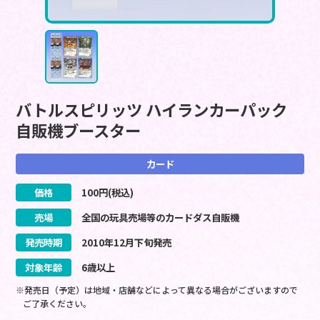
バトルスピリッツ ハイランカーパック
自販機ブースター
カード
価格
100
円(税込)
売場
全国の玩具売場等のカードダス自販機
発売時期
2010
年
12
月
下旬
発売
対象年齢
6歳以上
※発売日（予定）は地域・店舗などによって異なる場合がございますので
ご了承ください。