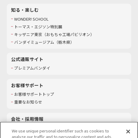
知る・楽しむ
WONDER! SCHOOL
トーマス・エジソン特別展
キッザニア東京（おもちゃ工場パビリオン）​
バンダイミュージアム（栃木県）
公式通販サイト
プレミアムバンダイ
お客様サポート
お客様サポートトップ
重要なお知らせ
会社・採用情報
会社情報
We use unique personal identifier such as cookies to
採用情報
analyze our traffic and to personalize content and ads.