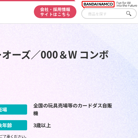
会社・採用情報
サイトはこちら
さが
す
ダーオーズ／000＆W コンボ
全国の玩具売場等のカードダス自販
売場
機
象年齢
3歳以上
ご了承ください。