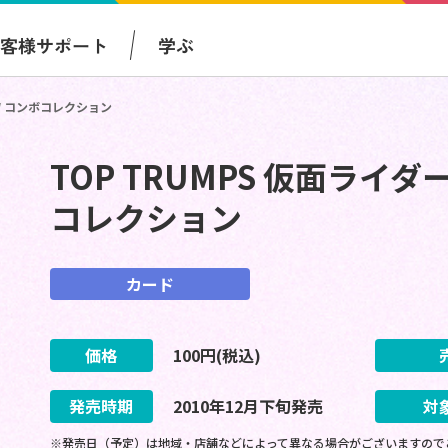
お客様サポート
学ぶ
＆W コンボコレクション
TOP TRUMPS 仮面ライ
コレクション
カード
価格
100
円(税込)
発売時期
2010
年
12
月
下旬
発売
対
※発売日（予定）は地域・店舗などによって異なる場合がございますので