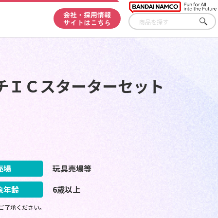
会社・採用情報
サイトはこちら
さが
す
チＩＣスターターセット
売場
玩具売場等
象年齢
6歳以上
ご了承ください。