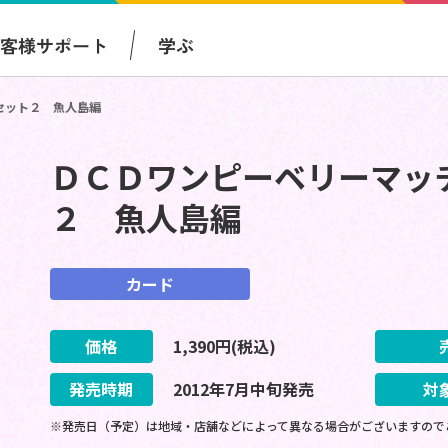
お客様サポート
学ぶ
セット２ 魚人島編
ＤＣＤワンピーベリーマッ
２ 魚人島編
カード
価格
1,390
円(税込)
発売時期
2012
年
7
月
中旬
発売
対
※発売日（予定）は地域・店舗などによって異なる場合がございますので