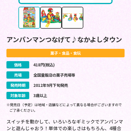
アンパンマンつなげて♪なかよしタウン
菓子・食品・食玩
価格
418
円(税込)
売場
全国量販店の菓子売場等
発売時期
2012
年
9
月
下旬
発売
対象年齢
3歳以上
※発売日（予定）は地域・店舗などによって異なる場合がございますので
ご了承ください。
スイッチを動かして、いろいろなギミックでアンパンマ
ンと遊んじゃおう！単体での楽しさはもちろん、4種合