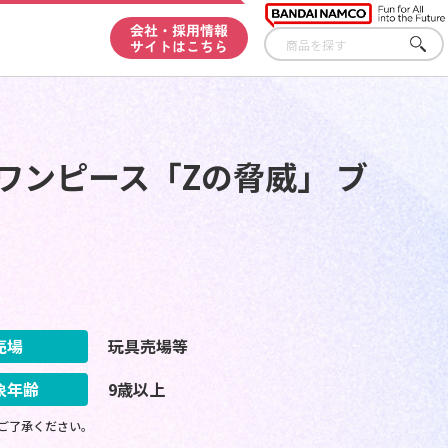
会社・採用情報
サイトはこちら
さが
す
ワンピース「Zの脅威」 ブ
売場
玩具売場等
象年齢
9歳以上
ご了承ください。