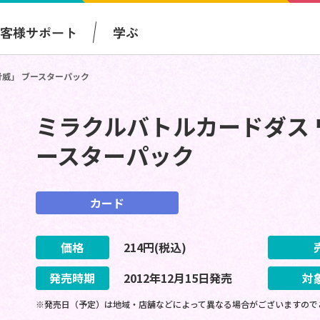
お客様サポート
学ぶ
脅威」 ブースターパック
ミラクルバトルカードダス 
ースターパック
カード
価格
214
円(税込)
発売時期
2012
年
12
月
15
日
発売
対
※発売日（予定）は地域・店舗などによって異なる場合がございますので