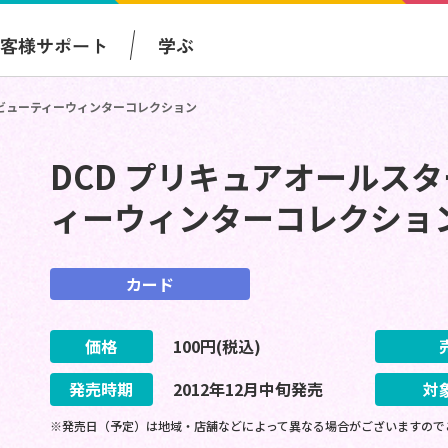
お客様サポート
学ぶ
6 ビューティーウィンターコレクション
DCD プリキュアオールスター
ィーウィンターコレクショ
カード
価格
100
円(税込)
発売時期
2012
年
12
月
中旬
発売
対
※発売日（予定）は地域・店舗などによって異なる場合がございますので