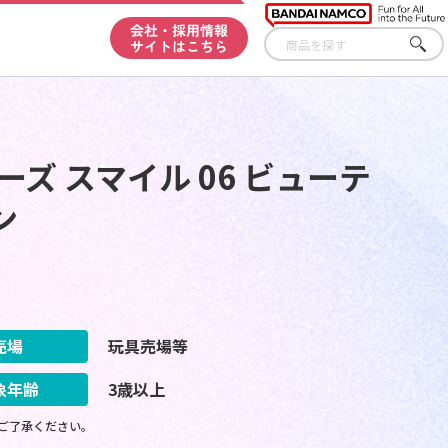
会社・採用情報
サイトはこちら
さが
す
ズ スマイル 06 ビューテ
ン
売場
玩具売場等
象年齢
3歳以上
ご了承ください。