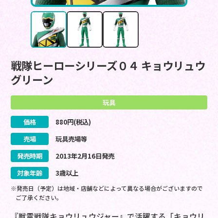
戦隊ヒーローシリーズ０４ キョウリュウ
グリーン
玩具
価格
880
円(税込)
売場
玩具売場等
発売時期
2013
年
2
月
16
日
発売
対象年齢
3歳以上
※発売日（予定）は地域・店舗などによって異なる場合がございますので
ご了承ください。
『獣電戦隊キョウリュウジャー』で活躍する「キョウリ