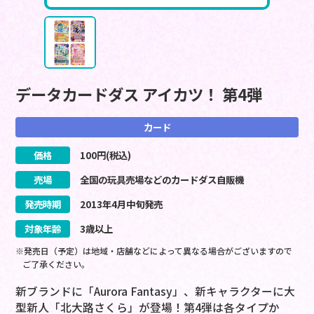
データカードダス アイカツ！ 第4弾
カード
価格
100
円(税込)
売場
全国の玩具売場などのカードダス自販機
発売時期
2013
年
4
月
中旬
発売
対象年齢
3歳以上
※発売日（予定）は地域・店舗などによって異なる場合がございますので
ご了承ください。
新ブランドに「Aurora Fantasy」、新キャラクターに大
型新人「北大路さくら」が登場！第4弾は各タイプか