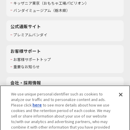
キッザニア東京（おもちゃ工場パビリオン）​
バンダイミュージアム（栃木県）
公式通販サイト
プレミアムバンダイ
お客様サポート
お客様サポートトップ
重要なお知らせ
会社・採用情報
会社情報
We use unique personal identifier such as cookies to
採用情報
analyze our traffic and to personalize content and ads.
Please click
here
to see more details about how we use
サステナビリティ
cookies and the retention period of each cookie. We may
お問い合わせ
sell or share information about your use of our website
to/with our analytics and advertising partners, who may
combine it with other information that you have provided