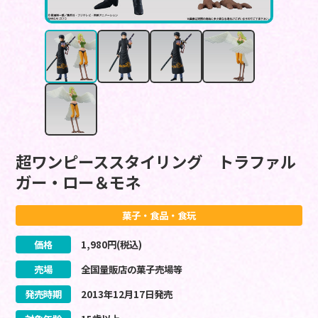
超ワンピーススタイリング トラファル
ガー・ロー＆モネ
菓子・食品・食玩
価格
1,980
円(税込)
売場
全国量販店の菓子売場等
発売時期
2013
年
12
月
17
日
発売