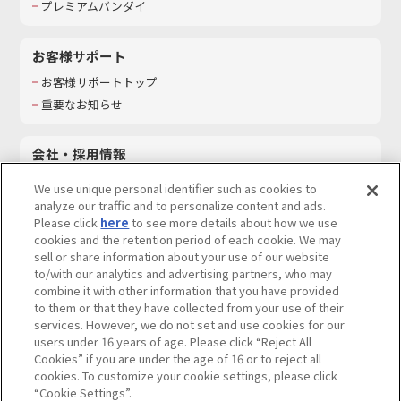
プレミアムバンダイ
お客様サポート
お客様サポートトップ
重要なお知らせ
会社・採用情報
会社情報
We use unique personal identifier such as cookies to
採用情報
analyze our traffic and to personalize content and ads.
Please click
here
to see more details about how we use
サステナビリティ
cookies and the retention period of each cookie. We may
お問い合わせ
sell or share information about your use of our website
to/with our analytics and advertising partners, who may
combine it with other information that you have provided
to them or that they have collected from your use of their
services. However, we do not set and use cookies for our
ウェブサイトご利用条件
ソーシャルメディアポリシー
users under 16 years of age. Please click “Reject All
個人情報及び特定個人情報等の取り扱いに関する保護方針
Cookies” if you are under the age of 16 or to reject all
cookies. To customize your cookie settings, please click
Do Not Sell or Share My Personal Information
著作権・商標について
“Cookie Settings”.