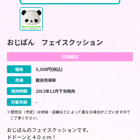
おじぱん フェイスクッション
日用雑貨
価格
3,300
円(税込)
売場
雑貨売場等
発売時期
2013
年
12
月
下旬
発売
対象年齢
-
※発売日（予定）は地域・店舗などによって異なる場合がございますので
ご了承ください。
おじぱんのフェイスクッションです。
ドドーンと４０ｃｍ！