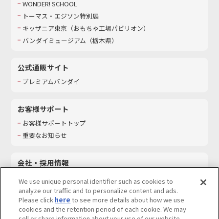
WONDER! SCHOOL
トーマス・エジソン特別展
キッザニア東京（おもちゃ工場パビリオン）​
バンダイミュージアム（栃木県）
公式通販サイト
プレミアムバンダイ
お客様サポート
お客様サポートトップ
重要なお知らせ
会社・採用情報
会社情報
We use unique personal identifier such as cookies to
採用情報
analyze our traffic and to personalize content and ads.
Please click
here
to see more details about how we use
サステナビリティ
cookies and the retention period of each cookie. We may
お問い合わせ
sell or share information about your use of our website