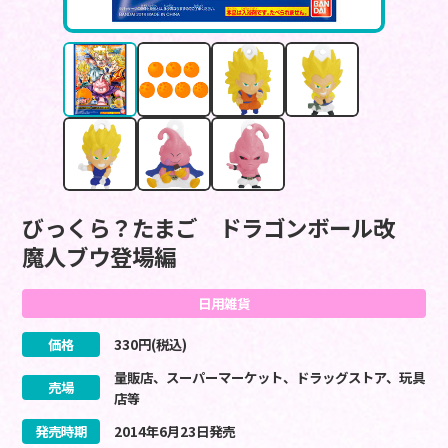
びっくら？たまご ドラゴンボール改
魔人ブウ登場編
日用雑貨
価格
330
円(税込)
量販店、スーパーマーケット、ドラッグストア、玩具
売場
店等
発売時期
2014
年
6
月
23
日
発売