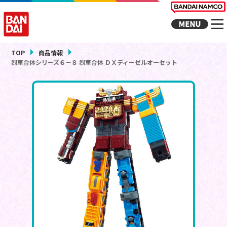
TOP
商品情報
烈車合体シリーズ６－８ 烈車合体 ＤＸディーゼルオーセット