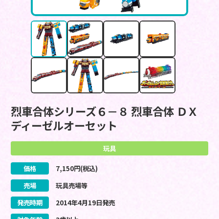
烈車合体シリーズ６－８ 烈車合体 ＤＸ
ディーゼルオーセット
玩具
価格
7,150
円(税込)
売場
玩具売場等
発売時期
2014
年
4
月
19
日
発売