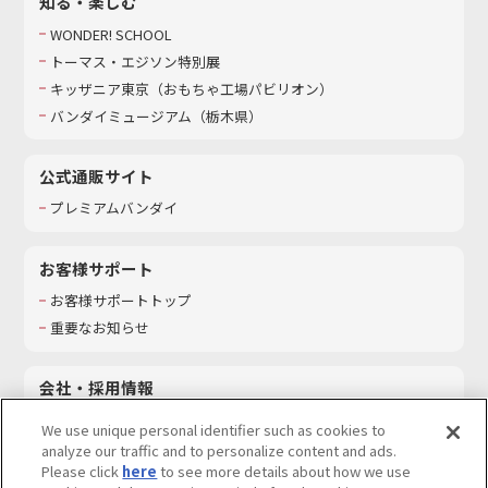
知る・楽しむ
WONDER! SCHOOL
トーマス・エジソン特別展
キッザニア東京（おもちゃ工場パビリオン）​
バンダイミュージアム（栃木県）
公式通販サイト
プレミアムバンダイ
お客様サポート
お客様サポートトップ
重要なお知らせ
会社・採用情報
会社情報
We use unique personal identifier such as cookies to
採用情報
analyze our traffic and to personalize content and ads.
Please click
here
to see more details about how we use
サステナビリティ