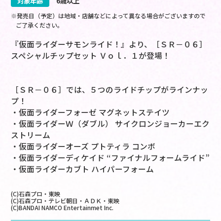
対象年齢
6歳以上
※発売日（予定）は地域・店舗などによって異なる場合がございますので
ご了承ください。
『仮面ライダーサモンライド！』より、［ＳＲ－０６］
スペシャルチップセット Ｖｏｌ．１が登場！
［ＳＲ－０６］では、５つのライドチップがラインナッ
プ！
・仮面ライダーフォーゼ マグネットステイツ
・仮面ライダーＷ（ダブル） サイクロンジョーカーエク
ストリーム
・仮面ライダーオーズ プトティラ コンボ
・仮面ライダーディケイド “ファイナルフォームライド”
・仮面ライダーカブト ハイパーフォーム
(C)石森プロ・東映
(C)石森プロ・テレビ朝日・ＡＤＫ・東映
(C)BANDAI NAMCO Entertainmet Inc.