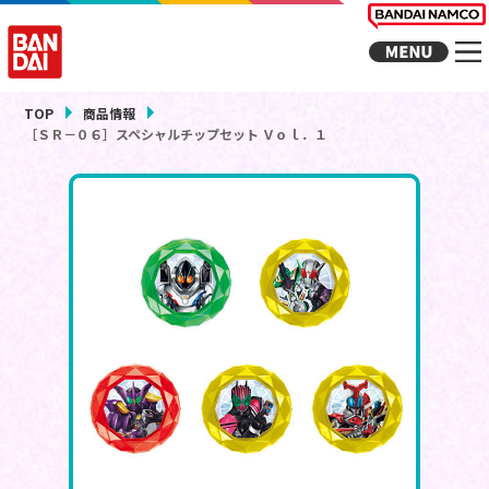
TOP
商品情報
［ＳＲ－０６］スペシャルチップセット Ｖｏｌ．１