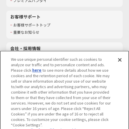
プレミアムバンダイ
お客様サポート
お客様サポートトップ
重要なお知らせ
会社・採用情報
会社情報
We use unique personal identifier such as cookies to
採用情報
analyze our traffic and to personalize content and ads.
Please click
here
to see more details about how we use
サステナビリティ
cookies and the retention period of each cookie. We may
お問い合わせ
sell or share information about your use of our website
to/with our analytics and advertising partners, who may
combine it with other information that you have provided
to them or that they have collected from your use of their
services. However, we do not set and use cookies for our
ウェブサイトご利用条件
ソーシャルメディアポリシー
users under 16 years of age. Please click “Reject All
個人情報及び特定個人情報等の取り扱いに関する保護方針
Cookies” if you are under the age of 16 or to reject all
cookies. To customize your cookie settings, please click
Do Not Sell or Share My Personal Information
著作権・商標について
“Cookie Settings”.