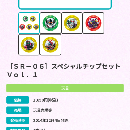
［ＳＲ－０６］スペシャルチップセット
Ｖｏｌ．１
玩具
価格
1,650
円(税込)
売場
玩具売場等
発売時期
2014
年
12
月
4
日
発売