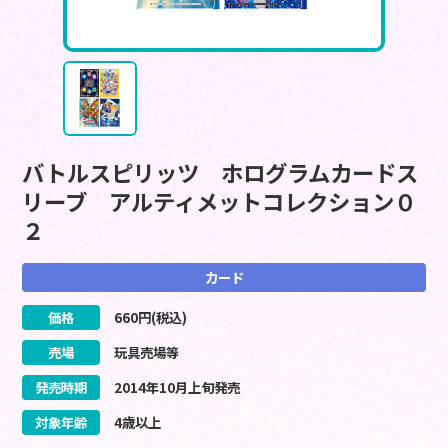
バトルスピリッツ ホログラムカードス
リーブ アルティメットコレクション０
２
カード
価格
660
円(税込)
売場
玩具売場等
発売時期
2014
年
10
月
上旬
発売
対象年齢
4歳以上