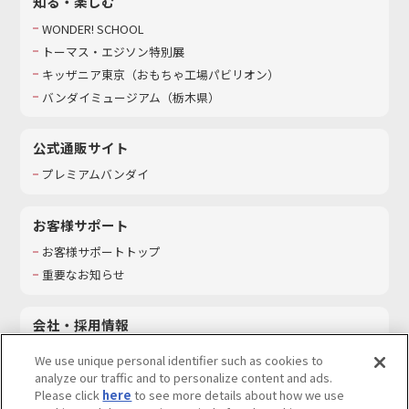
知る・楽しむ
WONDER! SCHOOL
トーマス・エジソン特別展
キッザニア東京（おもちゃ工場パビリオン）​
バンダイミュージアム（栃木県）
公式通販サイト
プレミアムバンダイ
お客様サポート
お客様サポートトップ
重要なお知らせ
会社・採用情報
会社情報
We use unique personal identifier such as cookies to
採用情報
analyze our traffic and to personalize content and ads.
Please click
here
to see more details about how we use
サステナビリティ