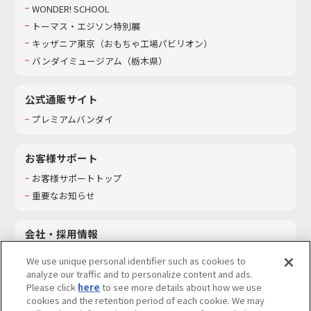
WONDER! SCHOOL
トーマス・エジソン特別展
キッザニア東京（おもちゃ工場パビリオン）​
バンダイミュージアム（栃木県）
公式通販サイト
プレミアムバンダイ
お客様サポート
お客様サポートトップ
重要なお知らせ
会社・採用情報
会社情報
We use unique personal identifier such as cookies to
採用情報
analyze our traffic and to personalize content and ads.
Please click
here
to see more details about how we use
サステナビリティ
cookies and the retention period of each cookie. We may
お問い合わせ