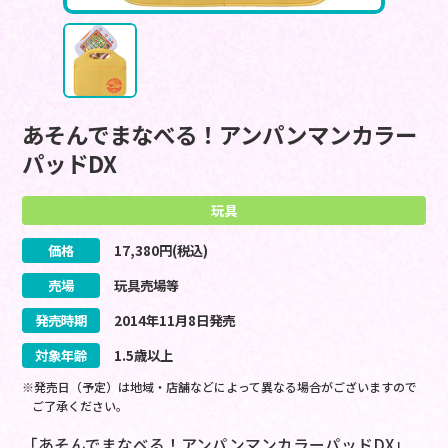
あそんでまなべる！アンパンマンカラー
パッドDX
玩具
価格
17,380
円(税込)
売場
玩具売場等
発売時期
2014
年
11
月
8
日
発売
対象年齢
1.5歳以上
※発売日（予定）は地域・店舗などによって異なる場合がございますので
ご了承ください。
「あそんでまなべる！アンパンマンカラーパッドDX」