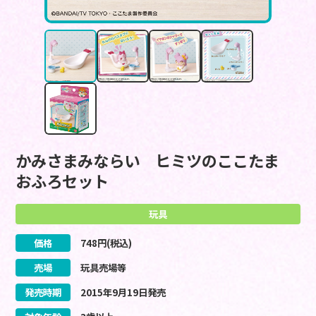
かみさまみならい ヒミツのここたま
おふろセット
玩具
価格
748
円(税込)
売場
玩具売場等
発売時期
2015
年
9
月
19
日
発売