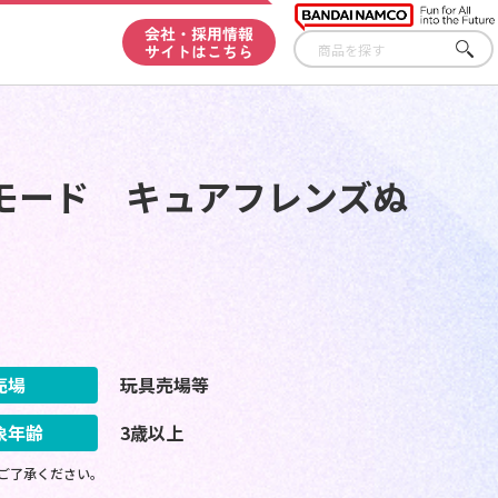
会社・採用情報
サイトはこちら
さが
す
モード キュアフレンズぬ
売場
玩具売場等
象年齢
3歳以上
ご了承ください。