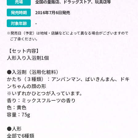
売場
全国の量販店、ドラッグストア、玩具店等
発売時期
2016
年
7
月
6
日
発売
対象年齢
-
※発売日（予定）は地域・店舗などによって異なる場合がございますので
ご了承ください。
【セット内容】
人形入り入浴剤1個
●入浴剤（浴用化粧料）
かたち（３種類）：アンパンマン、ばいきんまん、ドキ
ンちゃんの顔の形
※いずれかひとつが入っています。
香り：ミックスフルーツの香り
色：黄色
容量：75g
●人形
全部で6種類