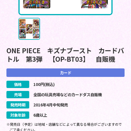
ONE PIECE キズナブースト カードバ
トル 第3弾 【OP-BT03】 自販機
カード
価格
100
円(税込)
売場
全国の玩具売場などのカードダス自販機
発売時期
2016
年
4
月
中旬
発売
対象年齢
6歳以上
※発売日（予定）は地域・店舗などによって異なる場合がございますので
ご了承ください。