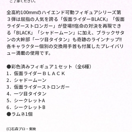
ご了承ください。
全高約100mmのハイエンド可動フィギュアシリーズ第
３弾は屈指の人気を誇る「仮面ライダーBLACK」「仮面
ライダーストロンガー」が登場!!宿命の対決を再現でき
る「BLACK」「シャドームーン」に加え、ブラックサタ
ンの大幹部「一ツ目タイタン」も奇跡のラインナップ!!
各キャラクター個別の交換用手首も付属したプレイバリ
ュー満載の使用です。
●彩色済みフィギュア１セット（全6種）
1．仮面ライダーＢＬＡＣＫ
2．シャドームーン
3．仮面ライダーストロンガー
4．一ツ目タイタン
5．シークレットA
6．シークレットB
●ラムネ1個
(C)石森プロ・東映