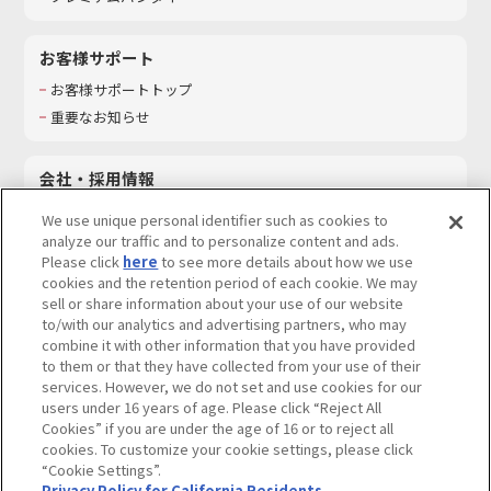
お客様サポート
お客様サポートトップ
重要なお知らせ
会社・採用情報
会社情報
We use unique personal identifier such as cookies to
採用情報
analyze our traffic and to personalize content and ads.
Please click
here
to see more details about how we use
サステナビリティ
cookies and the retention period of each cookie. We may
お問い合わせ
sell or share information about your use of our website
to/with our analytics and advertising partners, who may
combine it with other information that you have provided
to them or that they have collected from your use of their
services. However, we do not set and use cookies for our
ウェブサイトご利用条件
ソーシャルメディアポリシー
users under 16 years of age. Please click “Reject All
個人情報及び特定個人情報等の取り扱いに関する保護方針
Cookies” if you are under the age of 16 or to reject all
cookies. To customize your cookie settings, please click
Do Not Sell or Share My Personal Information
著作権・商標について
“Cookie Settings”.
Privacy Policy for California Residents
カスタマーハラスメントに対する基本的な対応方針