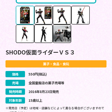
SHODO仮面ライダーＶＳ３
菓子・食品・食玩
価格
550
円(税込)
売場
全国量販店の菓子売場等
発売時期
2016
年
8
月
23
日
発売
対象年齢
15歳以上
※発売日（予定）は地域・店舗などによって異なる場合がございますので