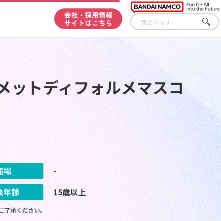
会社・採用情報
サイトはこちら
さが
す
ィメットディフォルメマスコ
売場
-
象年齢
15歳以上
ご了承ください。