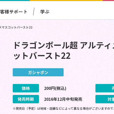
お客様サポート
学ぶ
メマスコットバースト22
ドラゴンボール超 アルテ
ットバースト22
ガシャポン
価格
200
円(税込)
発売時期
2016
年
12
月
中旬
発売
対
※発売日（予定）は地域・店舗などによって異なる場合がございますので