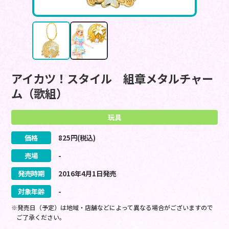
アイカツ！スタイル 組章メタルチャー
ム（歌組）
玩具
価格
825
円(税込)
売場
-
発売時期
2016
年
4
月
1
日
発売
対象年齢
-
※発売日（予定）は地域・店舗などによって異なる場合がございますので
ご了承ください。