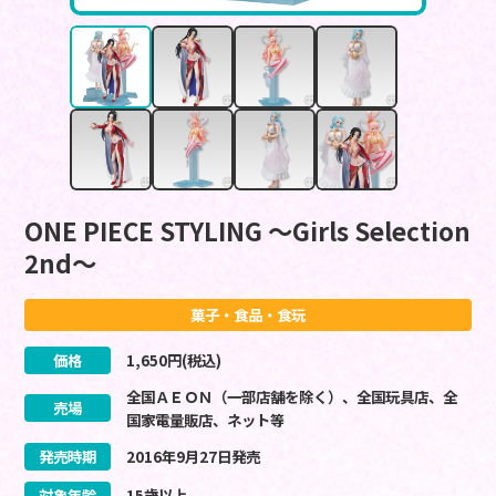
ONE PIECE STYLING ～Girls Selection
2nd～
菓子・食品・食玩
価格
1,650
円(税込)
全国ＡＥＯＮ（一部店舗を除く）、全国玩具店、全
売場
国家電量販店、ネット等
発売時期
2016
年
9
月
27
日
発売
対象年齢
15歳以上