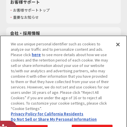
お客様サポート
お客様サポートトップ
重要なお知らせ
会社・採用情報
会社情報
We use unique personal identifier such as cookies to
採用情報
analyze our traffic and to personalize content and ads.
Please click
here
to see more details about how we use
サステナビリティ
cookies and the retention period of each cookie. We may
お問い合わせ
sell or share information about your use of our website
to/with our analytics and advertising partners, who may
combine it with other information that you have provided
to them or that they have collected from your use of their
services. However, we do not set and use cookies for our
ウェブサイトご利用条件
ソーシャルメディアポリシー
users under 16 years of age. Please click “Reject All
個人情報及び特定個人情報等の取り扱いに関する保護方針
Cookies” if you are under the age of 16 or to reject all
cookies. To customize your cookie settings, please click
Do Not Sell or Share My Personal Information
著作権・商標について
“Cookie Settings”.
Privacy Policy for California Residents
カスタマーハラスメントに対する基本的な対応方針
Do Not Sell or Share My Personal Information