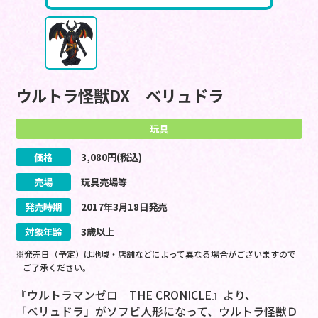
ウルトラ怪獣DX ベリュドラ
玩具
価格
3,080
円(税込)
売場
玩具売場等
発売時期
2017
年
3
月
18
日
発売
対象年齢
3歳以上
※発売日（予定）は地域・店舗などによって異なる場合がございますので
ご了承ください。
『ウルトラマンゼロ THE CRONICLE』より、
「ベリュドラ」がソフビ人形になって、ウルトラ怪獣Ｄ