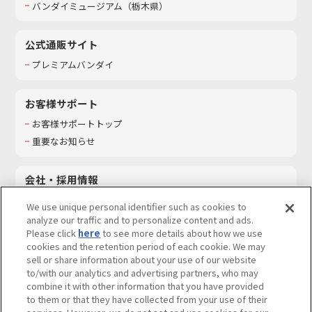
バンダイミュージアム（栃木県）
公式通販サイト
プレミアムバンダイ
お客様サポート
お客様サポートトップ
重要なお知らせ
会社・採用情報
会社情報
We use unique personal identifier such as cookies to
採用情報
analyze our traffic and to personalize content and ads.
Please click
here
to see more details about how we use
サステナビリティ
cookies and the retention period of each cookie. We may
お問い合わせ
sell or share information about your use of our website
to/with our analytics and advertising partners, who may
combine it with other information that you have provided
to them or that they have collected from your use of their