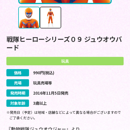
戦隊ヒーローシリーズ０９ ジュウオウバ
ード
玩具
価格
990
円(税込)
売場
玩具売場等
発売時期
2016
年
11
月
5
日
発売
対象年齢
3歳以上
※発売日（予定）は地域・店舗などによって異なる場合がございますので
ご了承ください。
『動物戦隊ジュウオウジャー』より、