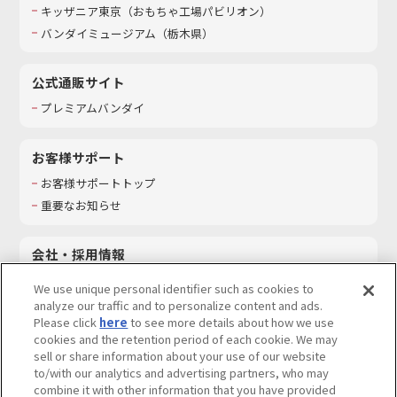
キッザニア東京（おもちゃ工場パビリオン）​
バンダイミュージアム（栃木県）
公式通販サイト
プレミアムバンダイ
お客様サポート
お客様サポートトップ
重要なお知らせ
会社・採用情報
会社情報
We use unique personal identifier such as cookies to
採用情報
analyze our traffic and to personalize content and ads.
Please click
here
to see more details about how we use
サステナビリティ
cookies and the retention period of each cookie. We may
お問い合わせ
sell or share information about your use of our website
to/with our analytics and advertising partners, who may
combine it with other information that you have provided