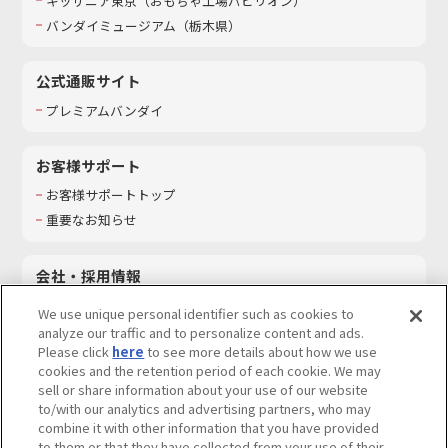
キッザニア東京（おもちゃ工場パビリオン）​
バンダイミュージアム（栃木県）
公式通販サイト
プレミアムバンダイ
お客様サポート
お客様サポートトップ
重要なお知らせ
会社・採用情報
会社情報
We use unique personal identifier such as cookies to
採用情報
analyze our traffic and to personalize content and ads.
Please click
here
to see more details about how we use
サステナビリティ
cookies and the retention period of each cookie. We may
お問い合わせ
sell or share information about your use of our website
to/with our analytics and advertising partners, who may
combine it with other information that you have provided
to them or that they have collected from your use of their