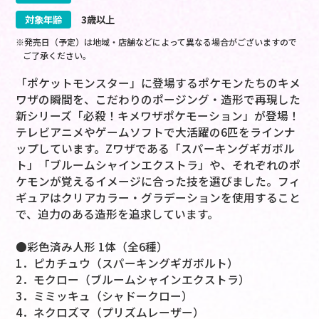
対象年齢
3歳以上
※発売日（予定）は地域・店舗などによって異なる場合がございますので
ご了承ください。
「ポケットモンスター」に登場するポケモンたちのキメ
ワザの瞬間を、こだわりのポージング・造形で再現した
新シリーズ「必殺！キメワザポケモーション」が登場！
テレビアニメやゲームソフトで大活躍の6匹をラインナ
ップしています。Zワザである「スパーキングギガボル
ト」「ブルームシャインエクストラ」や、それぞれのポ
ケモンが覚えるイメージに合った技を選びました。フィ
ギュアはクリアカラー・グラデーションを使用すること
で、迫力のある造形を追求しています。
●彩色済み人形 1体（全6種）
1．ピカチュウ（スパーキングギガボルト）
2．モクロー（ブルームシャインエクストラ）
3．ミミッキュ（シャドークロー）
4．ネクロズマ（プリズムレーザー）