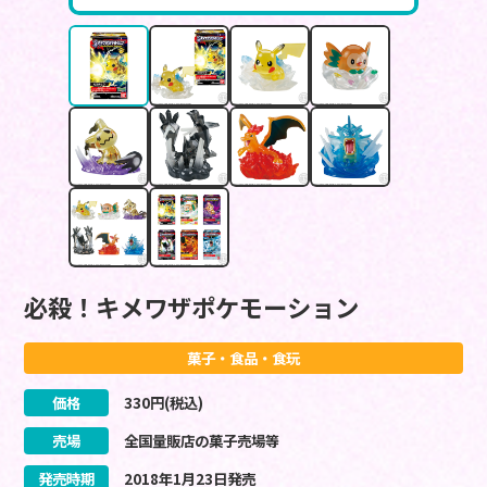
必殺！キメワザポケモーション
菓子・食品・食玩
価格
330
円(税込)
売場
全国量販店の菓子売場等
発売時期
2018
年
1
月
23
日
発売