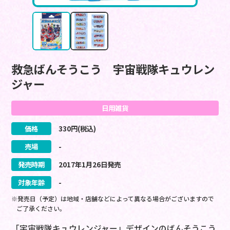
救急ばんそうこう 宇宙戦隊キュウレン
ジャー
日用雑貨
価格
330
円(税込)
売場
-
発売時期
2017
年
1
月
26
日
発売
対象年齢
-
※発売日（予定）は地域・店舗などによって異なる場合がございますので
ご了承ください。
「宇宙戦隊キュウレンジャー」デザインのばんそうこう