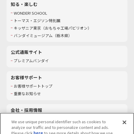
知る・楽しむ
WONDER! SCHOOL
トーマス・エジソン特別展
キッザニア東京（おもちゃ工場パビリオン）​
バンダイミュージアム（栃木県）
公式通販サイト
プレミアムバンダイ
お客様サポート
お客様サポートトップ
重要なお知らせ
会社・採用情報
会社情報
We use unique personal identifier such as cookies to
採用情報
analyze our traffic and to personalize content and ads.
Please click
here
to see more details about how we use
サステナビリティ