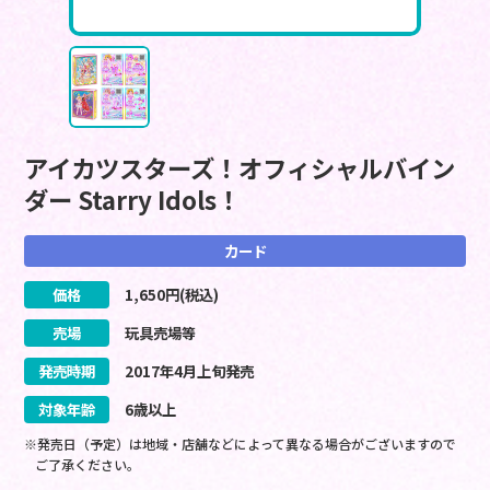
アイカツスターズ！オフィシャルバイン
ダー Starry Idols！
カード
価格
1,650
円(税込)
売場
玩具売場等
発売時期
2017
年
4
月
上旬
発売
対象年齢
6歳以上
※発売日（予定）は地域・店舗などによって異なる場合がございますので
ご了承ください。