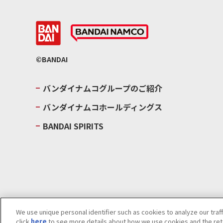
©BANDAI
バンダイナムコグループのご紹介
バンダイナムコホールディングス
BANDAI SPIRITS
We use unique personal identifier such as cookies to analyze our traf
click
here
to see more details about how we use cookies and the rete