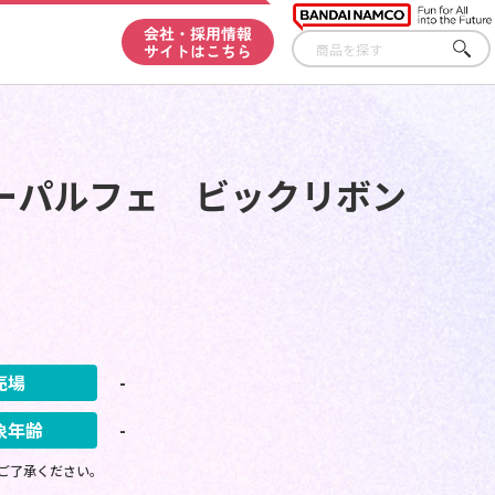
会社・採用情報
サイトはこちら
さが
す
ーパルフェ ビックリボン
売場
-
象年齢
-
ご了承ください。