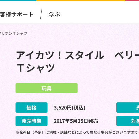
お客様サポート
学ぶ
クリボンＴシャツ
アイカツ！スタイル ベリ
Ｔシャツ
玩具
価格
3,520
円(税込)
発売時期
2017
年
5
月
25
日
発売
対
※発売日（予定）は地域・店舗などによって異なる場合がございますので