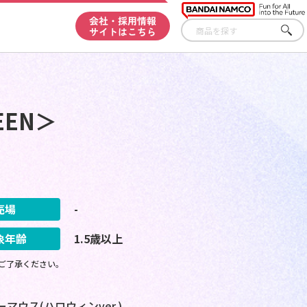
会社・採用情報
サイトはこちら
さが
す
WEEN＞
売場
-
象年齢
1.5歳以上
ご了承ください。
ーマウス(ハロウィンver.)