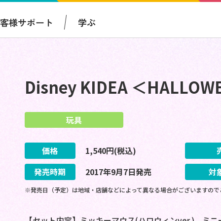
お客様サポート
学ぶ
Disney KIDEA ＜HALLO
玩具
価格
1,540
円(税込)
発売時期
2017
年
9
月
7
日
発売
対
※発売日（予定）は地域・店舗などによって異なる場合がございますので
【セット内容】ミッキーマウス(ハロウィンver.)、ミニ