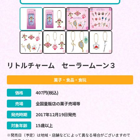
リトルチャーム セーラームーン３
菓子・食品・食玩
価格
407
円(税込)
売場
全国量販店の菓子売場等
発売時期
2017
年
12
月
19
日
発売
対象年齢
15歳以上
※発売日（予定）は地域・店舗などによって異なる場合がございますので