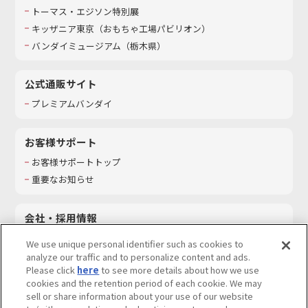
トーマス・エジソン特別展
キッザニア東京（おもちゃ工場パビリオン）​
バンダイミュージアム（栃木県）
公式通販サイト
プレミアムバンダイ
お客様サポート
お客様サポートトップ
重要なお知らせ
会社・採用情報
会社情報
We use unique personal identifier such as cookies to
採用情報
analyze our traffic and to personalize content and ads.
Please click
here
to see more details about how we use
サステナビリティ
cookies and the retention period of each cookie. We may
お問い合わせ
sell or share information about your use of our website