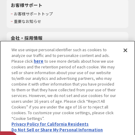
お客様サポート
お客様サポートトップ
重要なお知らせ
会社・採用情報
会社情報
We use unique personal identifier such as cookies to
採用情報
analyze our traffic and to personalize content and ads.
Please click
here
to see more details about how we use
サステナビリティ
cookies and the retention period of each cookie. We may
お問い合わせ
sell or share information about your use of our website
to/with our analytics and advertising partners, who may
combine it with other information that you have provided
to them or that they have collected from your use of their
services. However, we do not set and use cookies for our
ウェブサイトご利用条件
ソーシャルメディアポリシー
users under 16 years of age. Please click “Reject All
個人情報及び特定個人情報等の取り扱いに関する保護方針
Cookies” if you are under the age of 16 or to reject all
cookies. To customize your cookie settings, please click
Do Not Sell or Share My Personal Information
著作権・商標について
“Cookie Settings”.
Privacy Policy for California Residents
カスタマーハラスメントに対する基本的な対応方針
Do Not Sell or Share My Personal Information