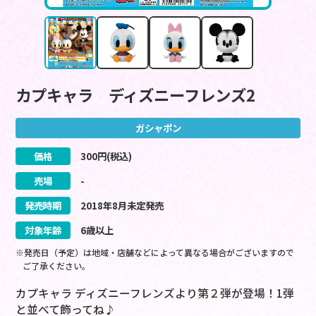
カプキャラ ディズニーフレンズ2
ガシャポン
価格
300
円(税込)
売場
-
発売時期
2018
年
8
月
未定
発売
対象年齢
6歳以上
※発売日（予定）は地域・店舗などによって異なる場合がございますので
ご了承ください。
カプキャラ ディズニーフレンズより第２弾が登場！1弾
と並べて飾ってね♪