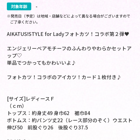
対象年齢
-
※発売日（予定）は地域・店舗などによって異なる場合がございますので
ご了承ください。
AIKATUS!STYLE for Ladyフォトカツ！コラボ第２弾♥
エンジェリーベアモチーフのふんわりやわらかセットア
ップ♡
単品でつかってもかわいいよ♪
フォトカツ！コラボのアイカツ！カード１枚付き♪
[サイズ]レディースＦ
（ｃｍ）
トップス：約身丈49 身巾62 裾巾84
ボトムス：約パンツ丈22（レース部分のぞく）ウエスト
伸び50 前股ぐり26 後股ぐり37.5