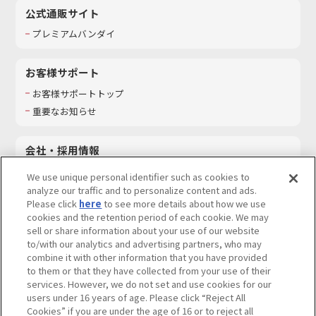
公式通販サイト
プレミアムバンダイ
お客様サポート
お客様サポートトップ
重要なお知らせ
会社・採用情報
会社情報
We use unique personal identifier such as cookies to
採用情報
analyze our traffic and to personalize content and ads.
Please click
here
to see more details about how we use
サステナビリティ
cookies and the retention period of each cookie. We may
お問い合わせ
sell or share information about your use of our website
to/with our analytics and advertising partners, who may
combine it with other information that you have provided
to them or that they have collected from your use of their
services. However, we do not set and use cookies for our
ウェブサイトご利用条件
ソーシャルメディアポリシー
users under 16 years of age. Please click “Reject All
個人情報及び特定個人情報等の取り扱いに関する保護方針
Cookies” if you are under the age of 16 or to reject all