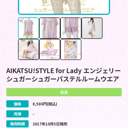
AIKATSU!STYLE for Lady エンジェリー
シュガーシュガーパステルルームウエア
玩具
価格
8,580
円(税込)
売場
-
発売時期
2017
年
10
月
5
日
発売